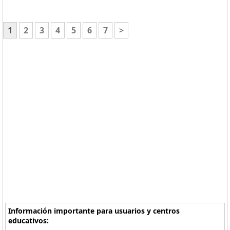
1
2
3
4
5
6
7
>
Información importante para usuarios y centros
educativos: